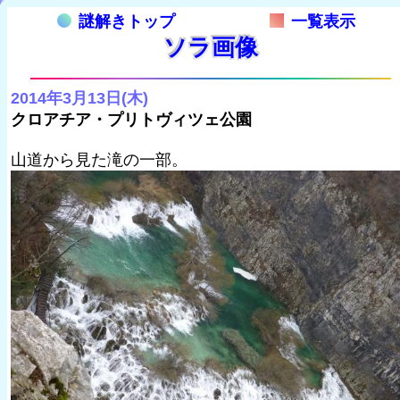
謎解きトップ
一覧表示
ソラ画像
2014年3月13日(木)
クロアチア・プリトヴィツェ公園
山道から見た滝の一部。