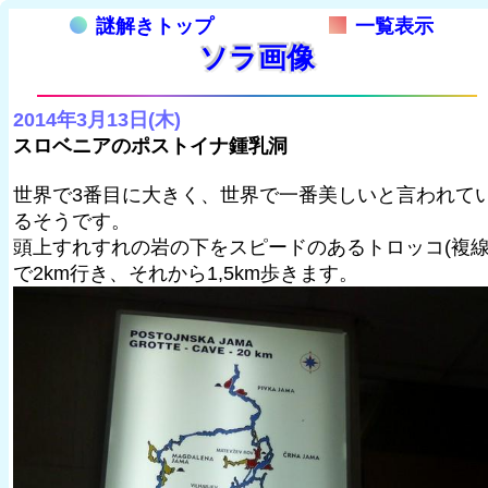
謎解きトップ
一覧表示
ソラ画像
2014年3月13日(木)
スロベニアのポストイナ鍾乳洞
世界で3番目に大きく、世界で一番美しいと言われて
るそうです。
頭上すれすれの岩の下をスピードのあるトロッコ(複線
で2km行き、それから1,5km歩きます。