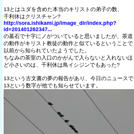
13とはユダを含めた本当のキリストの弟子の数、
千利休はクリスチャン?
http://sora.ishikami.jp/image_dir/index.php?
id=201401262347...
の墓石で十字にノがついていると思いましたが、茶道
の動作がキリスト教徒の動作と似ているということで
以前から知られていたようでした。
ちなみの茶室の入口のかがんで入らないと入れないほ
ど小さいのは、千利休は鳥イシジンでもあった?
13という古文書の夢の報告があり、今日のニュースで
13という数字が他でも知らせています。