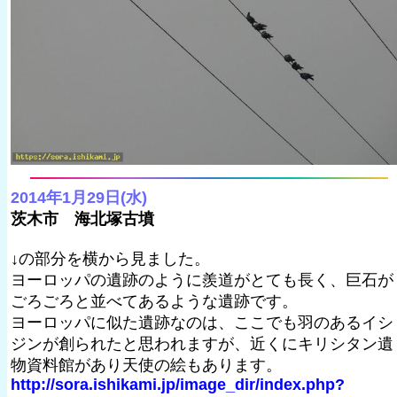
2014年1月29日(水)
茨木市 海北塚古墳
↓の部分を横から見ました。
ヨーロッパの遺跡のように羨道がとても長く、巨石が
ごろごろと並べてあるような遺跡です。
ヨーロッパに似た遺跡なのは、ここでも羽のあるイシ
ジンが創られたと思われますが、近くにキリシタン遺
物資料館があり天使の絵もあります。
http://sora.ishikami.jp/image_dir/index.php?