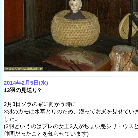
2014年2月5日(水)
13羽の見送り?
2月3日ソラの家に向かう時に、
3羽のカモは水草とりのため、潜ってお尻を見せてい
した。
(3羽というのはプレの女王3人がちょい悪シリ・ウス
仲間だったことを知らせています)