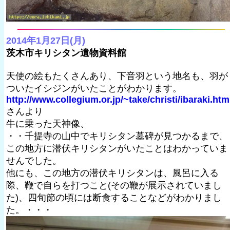
2014年1月27日(月)
茨木市キリシタン遺物資料館
天使の絵もたくさんあり、下音羽という地名も、羽が
ついたイシジンがいたことがわかります。
http://www.collegium.or.jp/~take/christi/ibaraki.htm
さんより
牛に乗った天神像、
・・千提寺の山中でキリシタン墓碑が見つかるまで、
この地方に潜伏キリシタンがいたことはわかっていま
せんでした。
他にも、この地方の潜伏キリシタンは、風呂に入る
際、鞭で自らを打つこと(その鞭が展示されていまし
た)、四旬節の頃には断食することなどがわかりまし
た。・・・