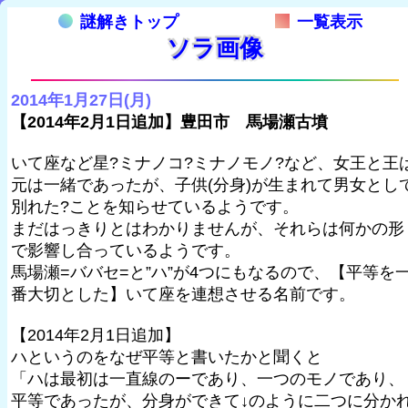
謎解きトップ
一覧表示
ソラ画像
2014年1月27日(月)
【2014年2月1日追加】豊田市 馬場瀬古墳
いて座など星?ミナノコ?ミナノモノ?など、女王と王
元は一緒であったが、子供(分身)が生まれて男女とし
別れた?ことを知らせているようです。
まだはっきりとはわかりませんが、それらは何かの形
で影響し合っているようです。
馬場瀬=ババセ=と”ハ”が4つにもなるので、【平等を
番大切とした】いて座を連想させる名前です。
【2014年2月1日追加】
ハというのをなぜ平等と書いたかと聞くと
「ハは最初は一直線のーであり、一つのモノであり、
平等であったが、分身ができて↓のように二つに分か