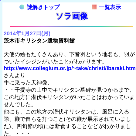
謎解きトップ
一覧表示
ソラ画像
2014年1月27日(月)
茨木市キリシタン遺物資料館
天使の絵もたくさんあり、下音羽という地名も、羽が
ついたイシジンがいたことがわかります。
http://www.collegium.or.jp/~take/christi/ibaraki.htm
さんより
牛に乗った天神像、
・・千提寺の山中でキリシタン墓碑が見つかるまで、
この地方に潜伏キリシタンがいたことはわかっていま
せんでした。
他にも、この地方の潜伏キリシタンは、風呂に入る
際、鞭で自らを打つこと(その鞭が展示されていまし
た)、四旬節の頃には断食することなどがわかりまし
た。・・・