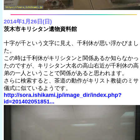
2014年1月26日(日)
茨木市キリシタン遺物資料館
十字が千という文字に見え、千利休が思い浮かびまし
た。
この時は千利休がキリシタンと関係あるか知らなかっ
たのですが、キリシタン大名の高山右近が千利休の高
弟の一人ということで関係があると思われます。
さらに検索すると、茶道の動作がキリスト教徒のミサ
儀式に似ているようです。
http://sora.ishikami.jp/image_dir/index.php?
id=201402051851...