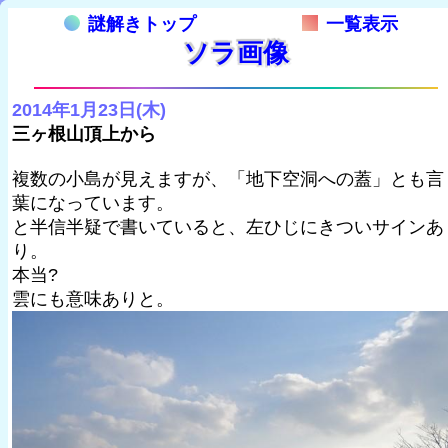
謎解きトップ
一覧表示
ソラ画像
2014年1月23日(木)
三ヶ根山頂上から
複数の小島が見えますが、「地下空洞への蓋」とも言
葉になっています。
と半信半疑で書いていると、左ひじにきついサインあ
り。
本当?
雲にも意味ありと。