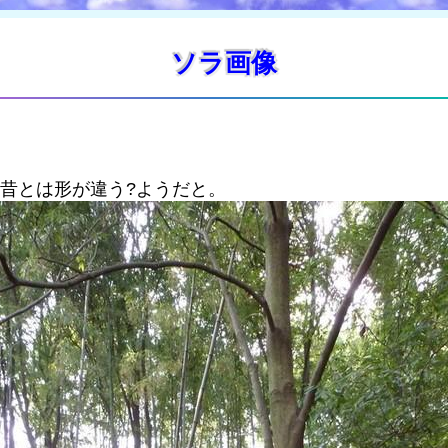
ソラ画像
、昔とは形が違う?ようだと。