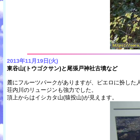
2013年11月19日(火)
東谷山(トウゴクサン)と尾張戸神社古墳など
麓にフルーツパークがありますが、ピエロに扮した
荘内川のリュージンも強力でした。
頂上からはイシカタ山(猿投山)が見えます。