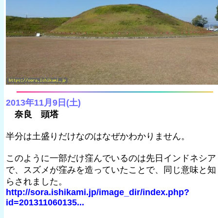
2013年11月9日(土)
奈良 頭塔
半分は土盛りだけなのはなぜかわかりません。
このように一部だけ窪んでいるのは先日インドネシア
で、スズメが窪みを造っていたことで、同じ意味と知
らされました。
http://sora.ishikami.jp/image_dir/index.php?
id=201311060135...