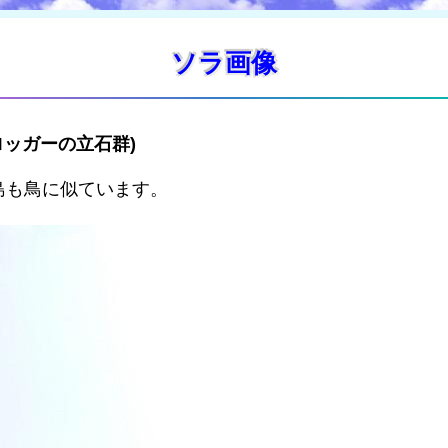
ソラ画像
ブブロッガーの立石群)
島も鳥に似ています。
。