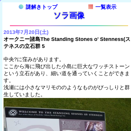
謎解きトップ
一覧表示
ソラ画像
2013年7月20日(土)
オークニー諸島The Standing Stones o' Stenness(ス
テネスの立石群 5
中央?に窪みがあります。
ここから海に飛び出した小島に巨大なワッチストーン
という立石があり、細い道を通っていくことができま
す。
浅瀬には小さなマリモののようなものがびっしりと群
生していました。