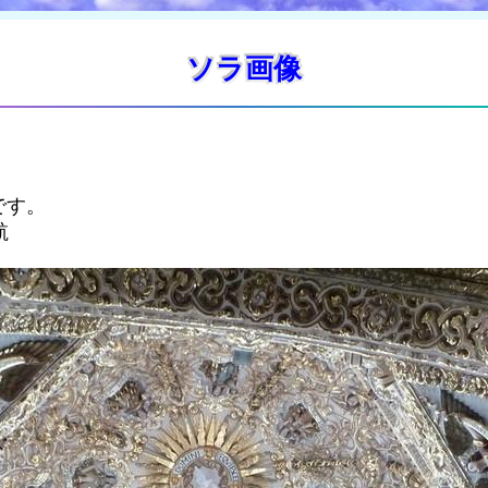
ソラ画像
です。
航