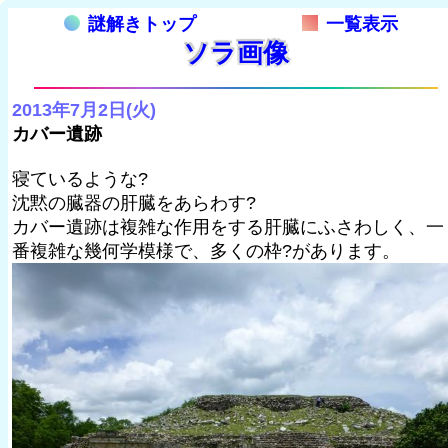
謎解きトップ
一覧表示
ソラ画像
2013年7月2日(火)
カバー遺跡
寝ているような?
沈黙の臓器の肝臓をあらわす?
カバー遺跡は複雑な作用をする肝臓にふさわしく、一
番複雑な幾何学模様で、多くの枠?があります。