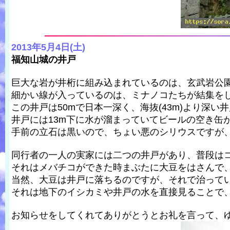
2013年5月4日(土)
福知山城の井戸
巨大な岩が井桁に組み込まれているのは、玄武岩公
細かい線が入っているのは、ミナノコたちが結集を
この井戸は50mで日本一深く、海抜(43m)より深い
井戸には13m下に水が溜まっていてビールの空き缶
手前の立石は黒いので、ちょい悪のシリウスですが
同行者の一人の実家には二つの井戸があり、普段は
それはメバチコができた時まぶたに大豆をはさんで
当然、大豆は井戸に落ちるのですが、それで治って
それは地下のイシカミや井戸の水を直接見ることで
お知らせをしてくれてありがとうとお礼を言って、