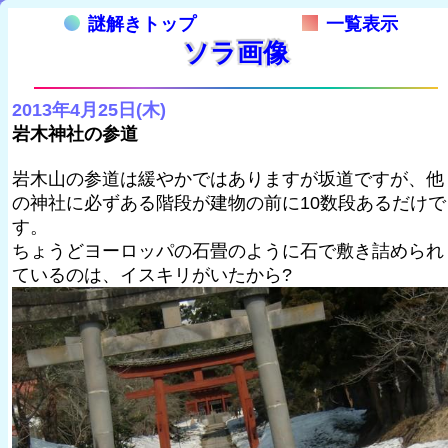
謎解きトップ
一覧表示
ソラ画像
2013年4月25日(木)
岩木神社の参道
岩木山の参道は緩やかではありますが坂道ですが、他
の神社に必ずある階段が建物の前に10数段あるだけで
す。
ちょうどヨーロッパの石畳のように石で敷き詰められ
ているのは、イスキリがいたから?