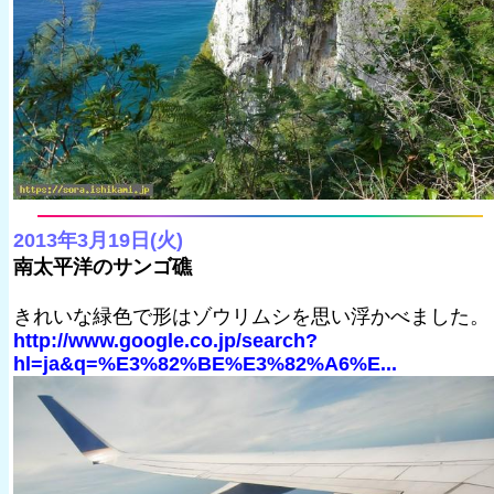
2013年3月19日(火)
南太平洋のサンゴ礁
きれいな緑色で形はゾウリムシを思い浮かべました。
http://www.google.co.jp/search?
hl=ja&q=%E3%82%BE%E3%82%A6%E...