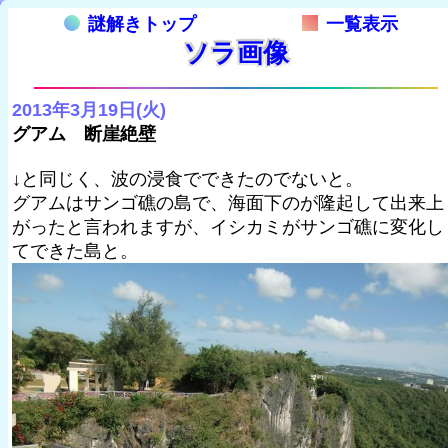
謎解きトップ
一覧表示
ソラ画像
2013年3月19日(火)
グアム 断崖絶壁
↓と同じく、波の浸食でできたのでないと。
グアムはサンゴ礁の島で、海面下のが隆起して出来上
がったと言われますが、イシカミがサンゴ礁に変化し
てできた島と。