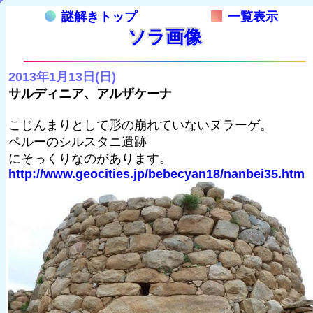
謎解きトップ
一覧表示
ソラ画像
2013年1月13日(日)
サルディニア、アルザケーナ
こじんまりとして形の崩れていないヌラーゲ。
ペルーのシルスタニ遺跡
にそっくりなのがあります。
http://www.geocities.jp/bebecyan18/nanbei35.htm