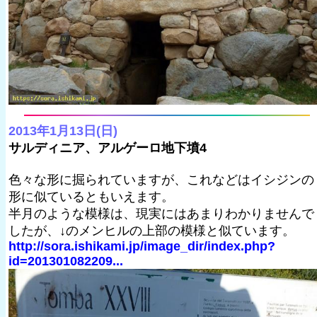
2013年1月13日(日)
サルディニア、アルゲーロ地下墳4
色々な形に掘られていますが、これなどはイシジンの
形に似ているともいえます。
半月のような模様は、現実にはあまりわかりませんで
したが、↓のメンヒルの上部の模様と似ています。
http://sora.ishikami.jp/image_dir/index.php?
id=201301082209...