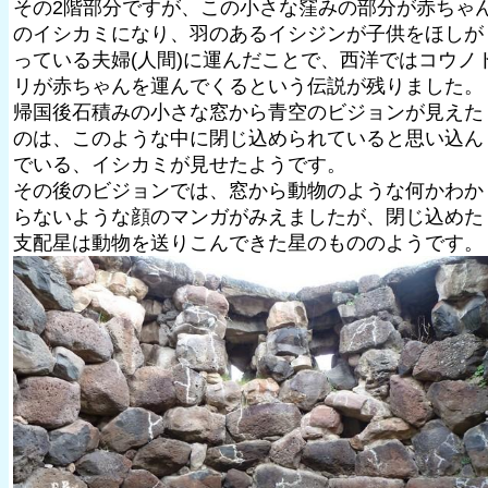
その2階部分ですが、この小さな窪みの部分が赤ちゃ
のイシカミになり、羽のあるイシジンが子供をほしが
っている夫婦(人間)に運んだことで、西洋ではコウノ
リが赤ちゃんを運んでくるという伝説が残りました。
帰国後石積みの小さな窓から青空のビジョンが見えた
のは、このような中に閉じ込められていると思い込ん
でいる、イシカミが見せたようです。
その後のビジョンでは、窓から動物のような何かわか
らないような顔のマンガがみえましたが、閉じ込めた
支配星は動物を送りこんできた星のもののようです。