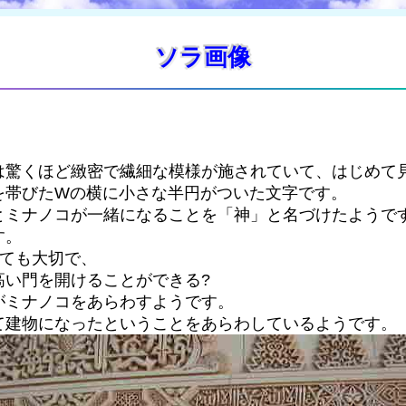
ソラ画像
は驚くほど緻密で繊細な模様が施されていて、はじめて
を帯びたWの横に小さな半円がついた文字です。
とミナノコが一緒になることを「神」と名づけたようで
す。
とても大切で、
高い門を開けることができる?
がミナノコをあらわすようです。
て建物になったということをあらわしているようです。