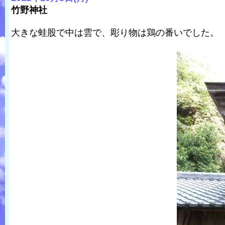
竹野神社
大きな蛙股で中は雲で、彫り物は鶏の番いでした。