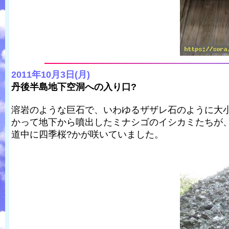
2011年10月3日(月)
丹後半島地下空洞への入り口?
溶岩のような巨石で、いわゆるザザレ石のように大
かって地下から噴出したミナシゴのイシカミたちが
道中に四季桜?かが咲いていました。