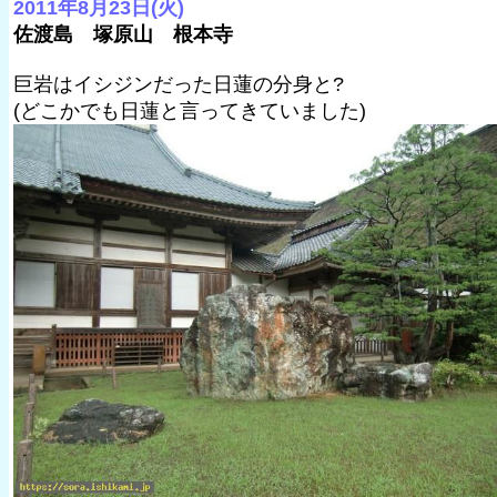
2011年8月23日(火)
佐渡島 塚原山 根本寺
巨岩はイシジンだった日蓮の分身と?
(どこかでも日蓮と言ってきていました)