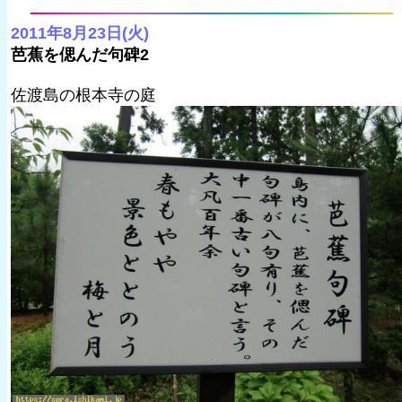
2011年8月23日(火)
芭蕉を偲んだ句碑2
佐渡島の根本寺の庭