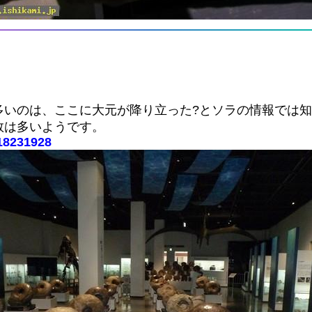
。
多いのは、ここに大元が降り立った?とソラの情報では
数は多いようです。
018231928