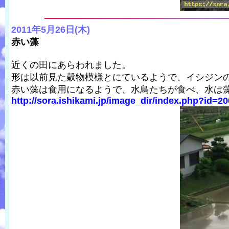
2011年5月26日(木)
赤い藻
近くの田にあらわれました。
形は以前見た穀物模様とにているようで、イシジン
赤い藻は食用になるようで、水鳥たちが食べ、水は
http://sora.ishikami.jp/image_dir/index.php?id=20