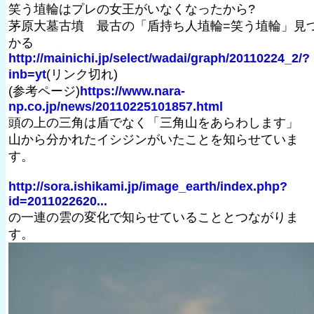
笑う埴輪はプレの女王がいなくなったから?
茅原大墓古墳 最古の「盾持ち人埴輪=笑う埴輪」見
かる
http://mainichi.jp/select/wadai/graph/20110224_2/?
inb=yt
(リンク切れ)
(参考ページ)
https://www.nara-
np.co.jp/news/20110225101857.html
頭の上の三角は盾でなく「三角山をあらわします」
山から分かれたイシジンがいたことを知らせていま
す。
http://sora.ishikami.jp/image_earth/index.php?
id=2011022620...
の一連の雲の変化で知らせていることとつながりま
す。