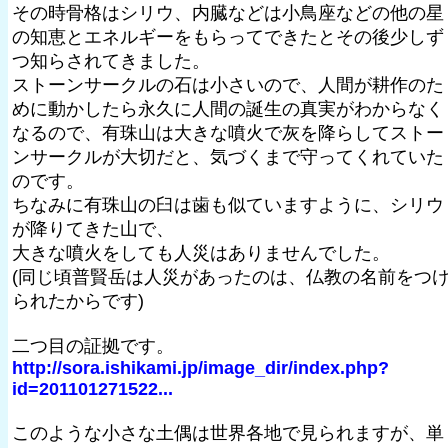
その時骨格はシリウ、内臓などは小鳥座などの他の星
の知恵とエネルギーをもらってできたとその後少しず
つ知らされてきました。
ストーンサークルの石は小さいので、人間が耕作のた
めに動かしたら永久に人間の誕生の真実がわからなく
なるので、有珠山は大きな噴火で灰を降らしてストー
ンサークルが大切だと、気づくまで守ってくれていた
のです。
ちなみに有珠山の臼は歯も似ていますように、シリウ
が降りてきた山で、
大きな噴火をしても人災はありませんでした。
(同じ頃普賢岳は人災があったのは、仏教の名前をつ
られたからです)
二つ目の証拠です。
http://sora.ishikami.jp/image_dir/index.php?
id=201101271522...
このような小さな土偶は世界各地で見られますが、単