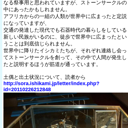
なる祭事用と思われていますが、ストーンサークルの
中にあったかもしれません。
アフリカからの一組の人類が世界中に広まったと定説
になっていますが、
交通の発達した現代でも石器時代の暮らしをしている
新しい民族がいるのに、徒歩で世界中に広まったとい
うことは到底信じられません。
世界中に降りたイシカミたちが、それぞれ連絡し会っ
てストーンサークルを創って、その中で人間が発生し
たと説明するほうが筋道が通っています。
土偶と出土状況について、読者から
http://sora.ishikami.jp/letter/index.php?
id=20110226212848