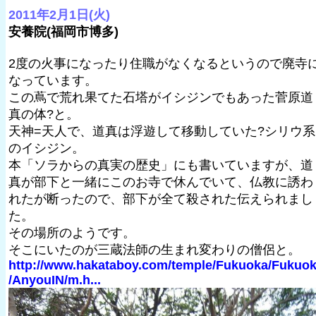
2011年2月1日(火)
安養院(福岡市博多)
2度の火事になったり住職がなくなるというので廃寺
なっています。
この蔦で荒れ果てた石塔がイシジンでもあった菅原道
真の体?と。
天神=天人で、道真は浮遊して移動していた?シリウ系
のイシジン。
本「ソラからの真実の歴史」にも書いていますが、道
真が部下と一緒にこのお寺で休んでいて、仏教に誘わ
れたが断ったので、部下が全て殺された伝えられまし
た。
その場所のようです。
そこにいたのが三蔵法師の生まれ変わりの僧侶と。
http://www.hakataboy.com/temple/Fukuoka/Fukuo
/AnyouIN/m.h...