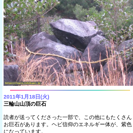
2011年1月18日(火)
三輪山山頂の巨石
読者が送ってくださった一部で、この他にもたくさん
お巨石があります。ヘビ信仰のエネルギー体が、紫色
になっています。