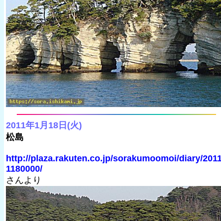
2011年1月18日(火)
松島
http://plaza.rakuten.co.jp/sorakumoomoi/diary/201
1180000/
さんより