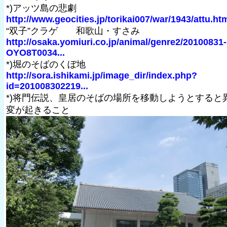
*)アッツ島の悲劇
http://www.geocities.jp/torikai007/war/1943/attu.ht
“双子”クラゲ 和歌山・すさみ
http://osaka.yomiuri.co.jp/animal/genre2/20100831-
OYO8T0034...
*)堀のそばのくぼ地
http://sora.ishikami.jp/image_dir/index.php?
id=201008302219...
*)将門伝説、皇居のそばの場所を移動しようとすると
変が起きること