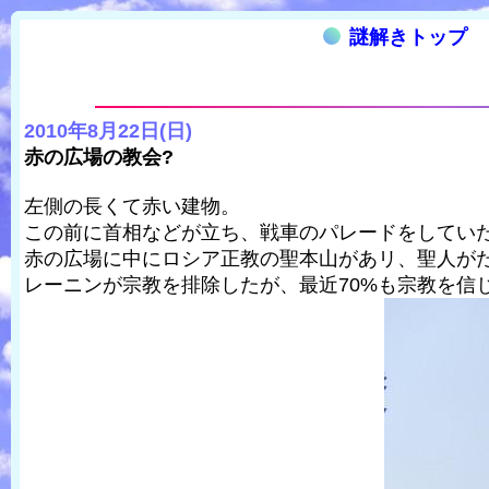
謎解きトップ
2010年8月22日(日)
赤の広場の教会?
左側の長くて赤い建物。
この前に首相などが立ち、戦車のパレードをしていた
赤の広場に中にロシア正教の聖本山があリ、聖人が
レーニンが宗教を排除したが、最近70%も宗教を信