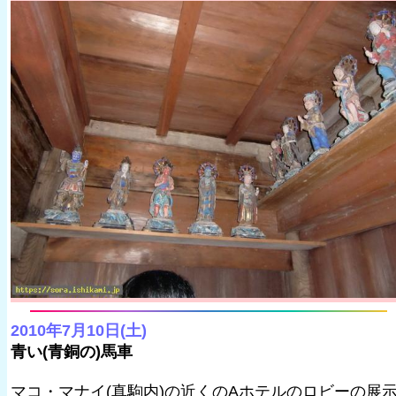
2010年7月10日(土)
青い(青銅の)馬車
マコ・マナイ(真駒内)の近くのAホテルのロビーの展