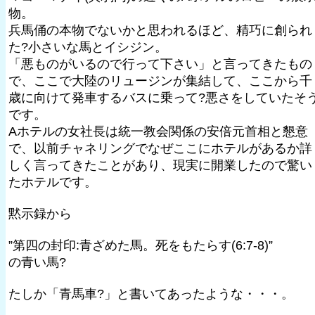
物。
兵馬俑の本物でないかと思われるほど、精巧に創られ
た?小さいな馬とイシジン。
「悪ものがいるので行って下さい」と言ってきたもの
で、ここで大陸のリュージンが集結して、ここから千
歳に向けて発車するバスに乗って?悪さをしていたそ
です。
Aホテルの女社長は統一教会関係の安倍元首相と懇意
で、以前チャネリングでなぜここにホテルがあるか詳
しく言ってきたことがあり、現実に開業したので驚い
たホテルです。
黙示録から
”第四の封印:青ざめた馬。死をもたらす(6:7-8)”
の青い馬?
たしか「青馬車?」と書いてあったような・・・。