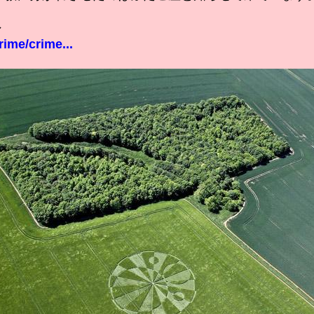
ン
rime/crime...