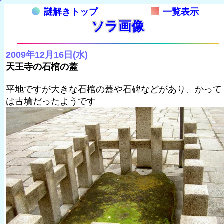
謎解きトップ
一覧表示
ソラ画像
2009年12月16日(水)
天王寺の石棺の蓋
平地ですが大きな石棺の蓋や石碑などがあり、かって
は古墳だったようです