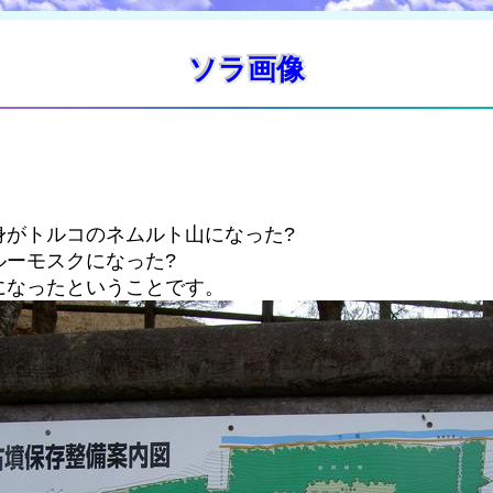
ソラ画像
身がトルコのネムルト山になった?
ルーモスクになった?
になったということです。