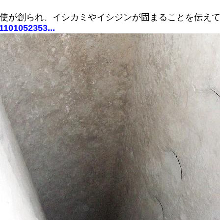
天使が創られ、イシカミやイシジンが固まることを伝え
1101052353...