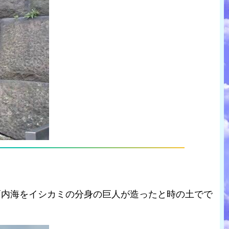
戸内海をイシカミの分身の巨人が造ったと時の土でで