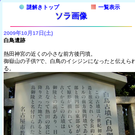
謎解きトップ
一覧表示
ソラ画像
2009年10月17日(土)
白鳥遺跡
熱田神宮の近くの小さな前方後円墳。
御嶽山の子供?で、白鳥のイシジンになったと伝えら
る。