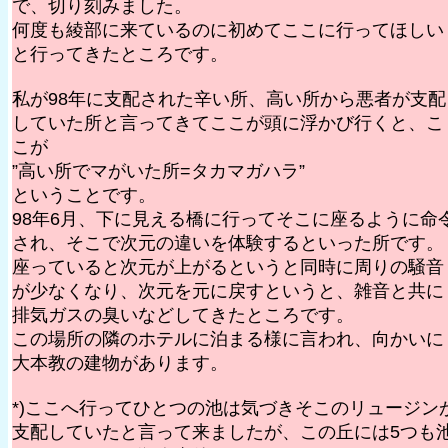
で、切り刻みました。
何度も綾部に来ているのに初めてここに行ってほしい
と行ってきたところです。
私が98年に支配された辛い所、高い所から悪者が支配
していた所と言ってきてここが頭に浮かび行くと、こ
こが
”高い所でマがいた所=タカマガハラ”
ということです。
98年6月、下に見える橋に行ってそこに座るように命
され、そこで次元の違いを体験するといった所です。
座っていると次元が上がるというと同時に周りの騒音
が少なくなり、次元を元に戻すというと、雑音と共に
排気ガスの臭いなどしてきたところです。
この場所の隣のホテルに泊まる様に言われ、向かいに
大本教の建物があります。
*)ここへ行ってひとつの池は気づきそこのリュージン
支配していたと言って来ましたが、この丘には5つも