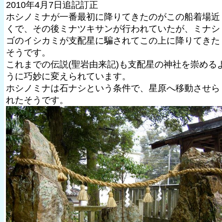
2010年4月7日追記訂正
ホシノミナが一番最初に降りてきたのがこの船着場近
くで、その後ミナツキサンが行われていたが、ミナシ
ゴのイシカミが支配星に騙されてこの上に降りてきた
そうです。
これまでの伝説(聖岩由来記)も支配星の神社を崇める
うに巧妙に変えられています。
ホシノミナは石ナシという条件で、星原へ移動させら
れたそうです。