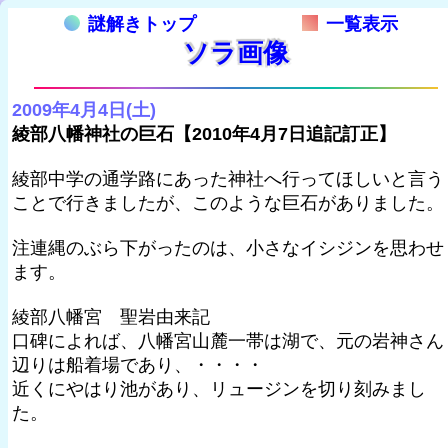
謎解きトップ
一覧表示
ソラ画像
2009年4月4日(土)
綾部八幡神社の巨石【2010年4月7日追記訂正】
綾部中学の通学路にあった神社へ行ってほしいと言う
ことで行きましたが、このような巨石がありました。
注連縄のぶら下がったのは、小さなイシジンを思わせ
ます。
綾部八幡宮 聖岩由来記
口碑によれば、八幡宮山麓一帯は湖で、元の岩神さん
辺りは船着場であり、・・・・
近くにやはり池があり、リュージンを切り刻みまし
た。