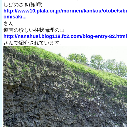
しびのさき(鮪岬)
http://www10.plala.or.jp/morineri/kankou/otobe/sib
omisaki...
さん
道南の珍しい柱状節理の山
http://nanahusi.blog118.fc2.com/blog-entry-82.html
さんで紹介されています。