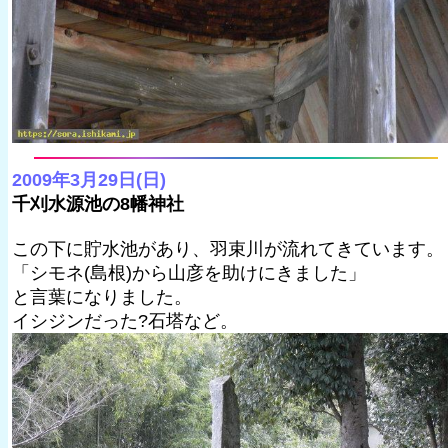
2009年3月29日(日)
千刈水源池の8幡神社
この下に貯水池があり、羽束川が流れてきています。
「シモネ(島根)から山彦を助けにきました」
と言葉になりました。
イシジンだった?石塔など。