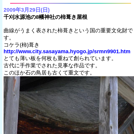
2009年3月29日(日)
千刈水源池の8幡神社の柿葺き屋根
曲線がうまく表された柿葺きという国の重要文化財で
す。
コケラ(柿)葺き
http://www.city.sasayama.hyogo.jp/srmn9901.htm
とても薄い板を何枚も重ねて創られています。
古代に手作業でされた見事な作品です。
このほか石の鳥居も古くて重文です。