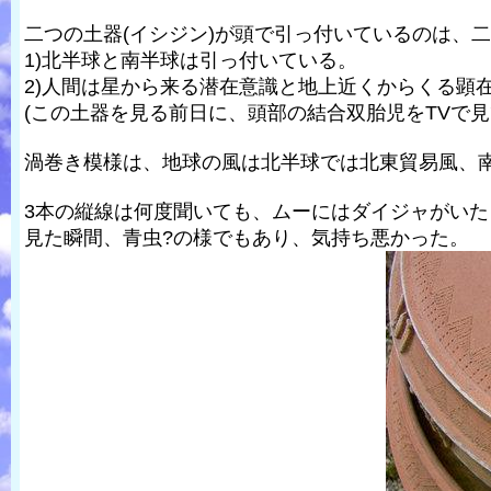
二つの土器(イシジン)が頭で引っ付いているのは、
1)北半球と南半球は引っ付いている。
2)人間は星から来る潜在意識と地上近くからくる顕
(この土器を見る前日に、頭部の結合双胎児をTVで
渦巻き模様は、地球の風は北半球では北東貿易風、
3本の縦線は何度聞いても、ムーにはダイジャがい
見た瞬間、青虫?の様でもあり、気持ち悪かった。