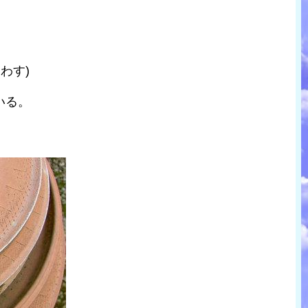
わす)
いる。