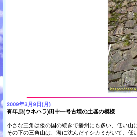
2009年3月9日(月)
有年原(ウネハラ)田中一号古墳の土器の模様
小さな三角は倭の国の続きで播州にも多い、低い山
その下の三角山は、海に沈んだイシカミがいて、低