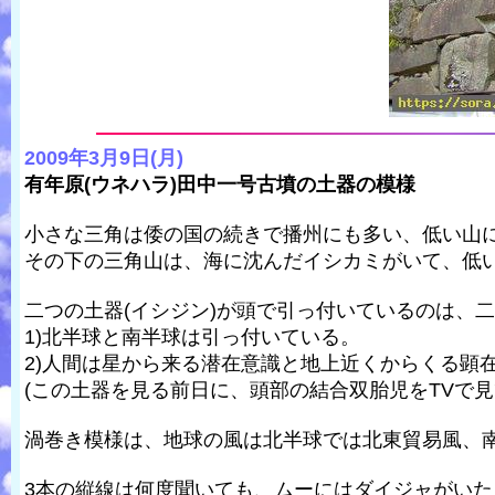
2009年3月9日(月)
有年原(ウネハラ)田中一号古墳の土器の模様
小さな三角は倭の国の続きで播州にも多い、低い山
その下の三角山は、海に沈んだイシカミがいて、低
二つの土器(イシジン)が頭で引っ付いているのは、
1)北半球と南半球は引っ付いている。
2)人間は星から来る潜在意識と地上近くからくる顕
(この土器を見る前日に、頭部の結合双胎児をTVで
渦巻き模様は、地球の風は北半球では北東貿易風、
3本の縦線は何度聞いても、ムーにはダイジャがい