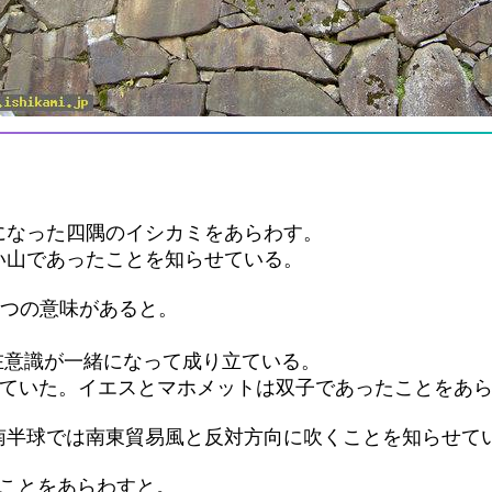
になった四隅のイシカミをあらわす。
い山であったことを知らせている。
二つの意味があると。
在意識が一緒になって成り立ている。
見ていた。イエスとマホメットは双子であったことをあら
南半球では南東貿易風と反対方向に吹くことを知らせて
たことをあらわすと。