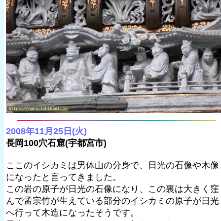
2008年11月25日(火)
長岡100穴石窟(宇都宮市)
ここのイシカミは男体山の分身で、日光の石像や木像
になったと言ってきました。
この岩の原子が日光の石像になり、この裏は大きく窪
んで孟宗竹が生えている部分のイシカミの原子が日光
へ行って木造になったそうです。