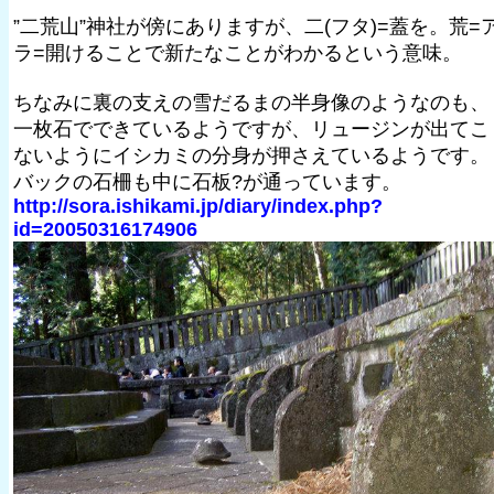
”二荒山”神社が傍にありますが、二(フタ)=蓋を。荒=
ラ=開けることで新たなことがわかるという意味。
ちなみに裏の支えの雪だるまの半身像のようなのも、
一枚石でできているようですが、リュージンが出てこ
ないようにイシカミの分身が押さえているようです。
バックの石柵も中に石板?が通っています。
http://sora.ishikami.jp/diary/index.php?
id=20050316174906