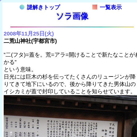
謎解きトップ
一覧表示
ソラ画像
2008年11月25日(火)
二荒山神社(宇都宮市)
”二(フタ)=蓋を。荒=アラ=開けることで新たなことが
かる”
という意味。
日光には巨木の杉を伝ってたくさんのリュージンが降
りてきて地下にいるので、後から降りてきた男体山の
イシカミが蓋で封印していることを知らせています。