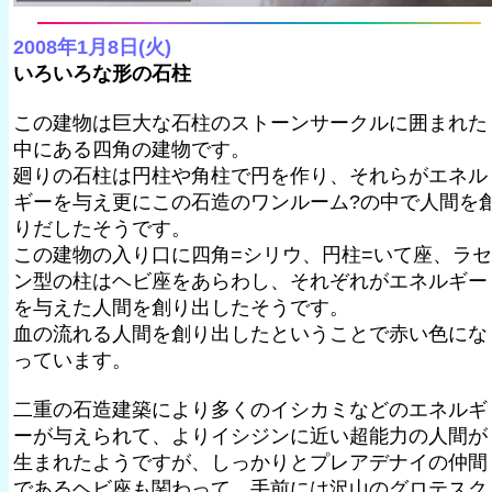
2008年1月8日(火)
いろいろな形の石柱
この建物は巨大な石柱のストーンサークルに囲まれた
中にある四角の建物です。
廻りの石柱は円柱や角柱で円を作り、それらがエネル
ギーを与え更にこの石造のワンルーム?の中で人間を
りだしたそうです。
この建物の入り口に四角=シリウ、円柱=いて座、ラセ
ン型の柱はヘビ座をあらわし、それぞれがエネルギー
を与えた人間を創り出したそうです。
血の流れる人間を創り出したということで赤い色にな
っています。
二重の石造建築により多くのイシカミなどのエネルギ
ーが与えられて、よりイシジンに近い超能力の人間が
生まれたようですが、しっかりとプレアデナイの仲間
であるヘビ座も関わって、手前には沢山のグロテスク