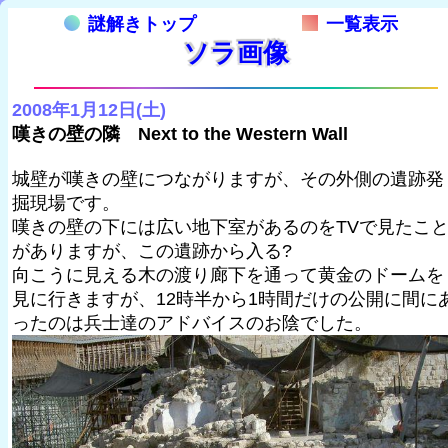
謎解きトップ
一覧表示
ソラ画像
2008年1月12日(土)
嘆きの壁の隣 Next to the Western Wall
城壁が嘆きの壁につながりますが、その外側の遺跡発
掘現場です。
嘆きの壁の下には広い地下室があるのをTVで見たこ
がありますが、この遺跡から入る?
向こうに見える木の渡り廊下を通って黄金のドームを
見に行きますが、12時半から1時間だけの公開に間に
ったのは兵士達のアドバイスのお陰でした。