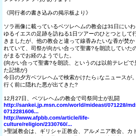
《同行者の書き込みの掲示板より》
ソラ画像に載っているベツレヘムの教会は31日にいわ
ゆるイエスの足跡を訪ねる1日ツアーのひとつとして
きましたが、他の教会と違って線香みたいな香が焚か
れていて、司祭が向かい合って聖書?を朗読していた
がまるでお経のようでした。
(向かい合って聖書?を朗読、というのは以前テレビで
た記憶が)
今日の夕方ベツレヘムで検索かけたら↓なニュースが
行く前に隠れた悪が出てきた?
12月27日、ベツレヘムの教会で司祭同士が乱闘
http://sankei.jp.msn.com/world/mideast/071228/md
0712281606...
http://www.afpbb.com/article/life-
culture/religion/2330760/...
>聖誕教会は、ギリシャ正教会、アルメニア教会、カ