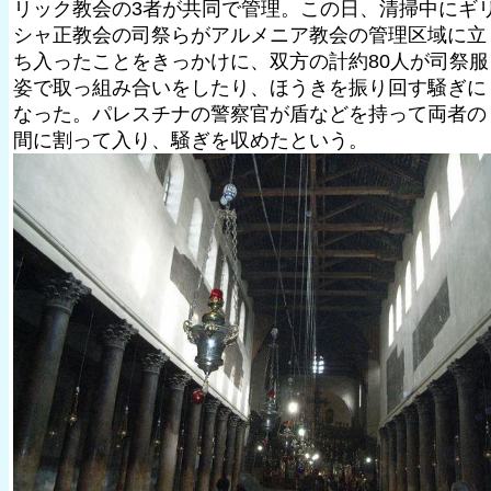
リック教会の3者が共同で管理。この日、清掃中にギ
シャ正教会の司祭らがアルメニア教会の管理区域に立
ち入ったことをきっかけに、双方の計約80人が司祭服
姿で取っ組み合いをしたり、ほうきを振り回す騒ぎに
なった。パレスチナの警察官が盾などを持って両者の
間に割って入り、騒ぎを収めたという。