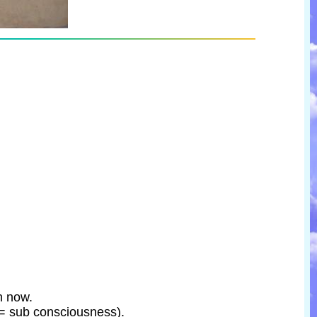
n now.
 = sub consciousness).