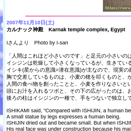
2007年11月10日(土)
カルナック神殿 Karnak temple complex, Egypt
Iさんより Photo by I-san
「人間はこれほど小さいのです」と足元の小さいの
イシジンは乾燥して小さくなっているが、生きてい
イシキ(星からの意識=潜在意識)が主なので、現実
胸で交差しているものは、小麦の穂を叩くものと、
人間の食べ物を創ったことと、小麦を作りなさいと
頭にお汁を入れるツボと、その下の広がったのは、
後ろの柱はイシジンの一種で、手をつないで独立し
ISHIKAMI said, "Compared with ISHIJIN, a human bein
A small statue by legs expresses a human being.
ISHIJIN dried out and became small. But when ISHJIN
His real face was under construction because his ma