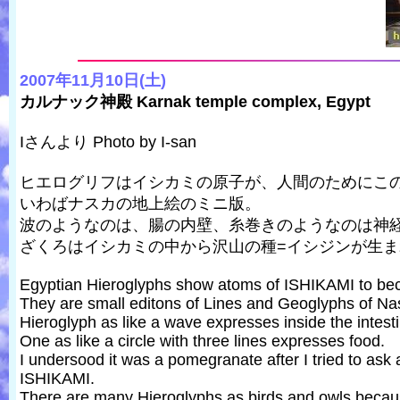
2007年11月10日(土)
カルナック神殿 Karnak temple complex, Egypt
Iさんより Photo by I-san
ヒエログリフはイシカミの原子が、人間のためにこの
いわばナスカの地上絵のミニ版。
波のようなのは、腸の内壁、糸巻きのようなのは神
ざくろはイシカミの中から沢山の種=イシジンが生
Egyptian Hieroglyphs show atoms of ISHIKAMI to beco
They are small editons of Lines and Geoglyphs of 
Hieroglyph as like a wave expresses inside the intest
One as like a circle with three lines expresses food.
I undersood it was a pomegranate after I tried to ask
ISHIKAMI.
There are many Hieroglyphs as birds and owls because 