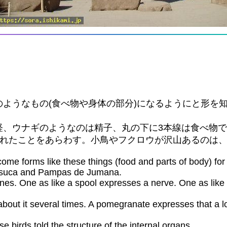
ようなもの(食べ物や身体の部分)になるようにと形を
経、ウナギのようなのは精子、丸の下に3本線は食べ物
まれたことをあらわす。小鳥やフクロウが沢山あるのは
me forms like these things (food and parts of body) fo
Nasuca and Pampas de Jumana.
ines. One as like a spool expresses a nerve. One as lik
 about it several times. A pomegranate expresses that a 
birds told the structure of the internal organs.