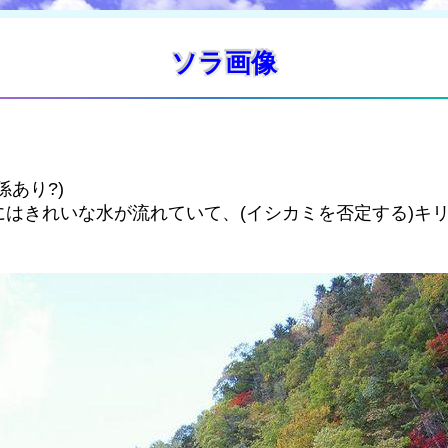
ソラ画像
あり?)
はきれいな水が流れていて、(イシカミを否定する)キ