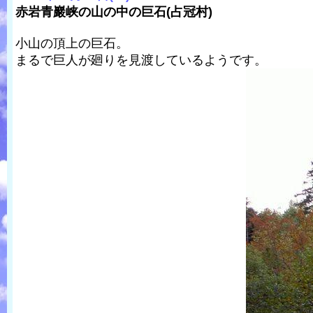
赤岩青巖峡の山の中の巨石(占冠村)
小山の頂上の巨石。
まるで巨人が廻りを見渡しているようです。