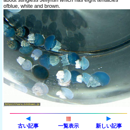
about stingless Jellyfish which has eight tentacles
ofblue, white and brown.
古い記事
一覧表示
新しい記事