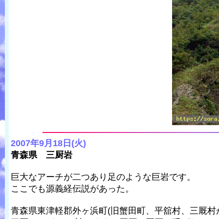
2007年9月18日(火)
青森県 三厨岩
巨大なアーチが二つあり足のような巨岩です。
ここでも源義経伝説があった。
青森県東津軽郡外ヶ浜町(旧蟹田町、平舘村、三厩村