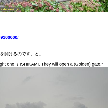
09100000/
門を開けるのです」と。
 right one is ISHIKAMI. They will open a (Golden) gate."