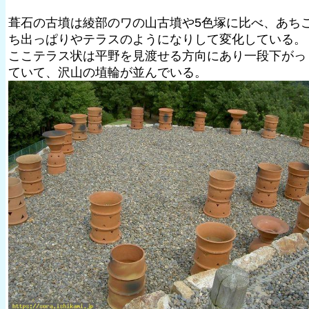
葺石の古墳は綾部のワの山古墳や5色塚に比べ、あち
ち出っぱりやテラスのようになりして変化している。
ここテラス状は平野を見渡せる方向にあり一段下がっ
ていて、沢山の埴輪が並んでいる。