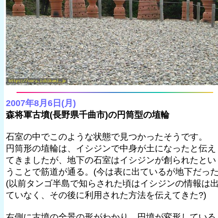
2007年8月6日(月)
森将軍古墳(長野県千曲市)の円筒型の埴輪
石室の中でこのような状態で見つかったそうです。
円筒形の埴輪は、イシジンで中身が土になったと伝え
てきましたが、地下の石室はイシジンが創られたとい
うことで筋道が通る。(今は表に出ているが地下だった
(以前タンゴ半島で知らされた頃はイシジンの情報は
ていなく、その後に利用された方法を伝えてきた?)
右側に古墳の全景の形がわかり、円墳が変形している