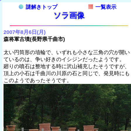
謎解きトップ
一覧表示
ソラ画像
2007年8月6日(月)
森将軍古墳(長野県千曲市)
太い円筒形の埴輪で、いずれも小さな三角の穴が開い
ているのは、争い好きのイシジンだったようです。
廻りの噴石は整地する時に沢山補充したそうですが、
頂上の小石は千曲川の川原の石と同じで、発見時にも
このようであったそうです。