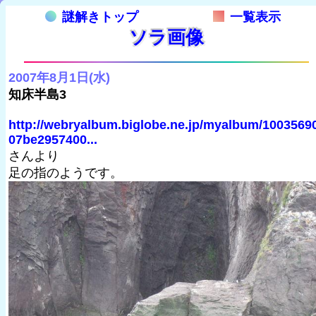
謎解きトップ
一覧表示
ソラ画像
2007年8月1日(水)
知床半島3
http://webryalbum.biglobe.ne.jp/myalbum/1003569
07be2957400...
さんより
足の指のようです。