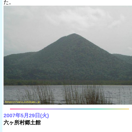
た。
2007年5月29日(火)
六ヶ所村郷土館