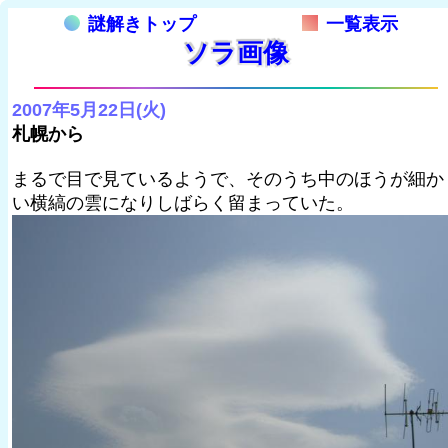
謎解きトップ
一覧表示
ソラ画像
2007年5月22日(火)
札幌から
まるで目で見ているようで、そのうち中のほうが細か
い横縞の雲になりしばらく留まっていた。