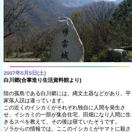
2007年5月5日(土)
白川郷(合掌造り生活資料館より)
陸の孤島である白川郷には、縄文土器などがあり、平
家落人説は違っています。
この近くのイシカミがそれぞれ独自に人間を発生さ
せ、イシカミの一部が集合住宅、田畑になり人間に生
きるスベを教えて、その後は寝ていたそうです。
ソラからの情報では、ここのイシカミがヤマトに殺さ