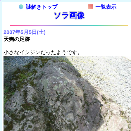
謎解きトップ
一覧表示
ソラ画像
2007年5月5日(土)
天狗の足跡
小さなイシジンだったようです。