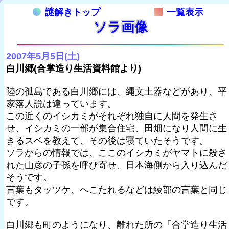
謎解きトップ
一覧表示
ソラ画像
2007年5月5日(土)
白川郷(合掌造り生活資料館より)
陸の孤島である白川郷には、縄文土器などがあり、平
家落人説は違っています。
この近くのイシカミがそれぞれ独自に人間を発生さ
せ、イシカミの一部が集合住宅、田畑になり人間に生
きるスベを教えて、その後は寝ていたそうです。
ソラからの情報では、ここのイシカミがヤマトに殺さ
れた山彦の子孫を呼び寄せ、日本海側から入り込んだ
そうです。
言葉もタッツケ、へこたれるなどは綾部の言葉と同じ
です。
白川郷も町のようになり、離れた所の「合掌造り生活